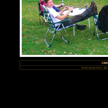
CIM
Totaal aantal foto's:
12
|