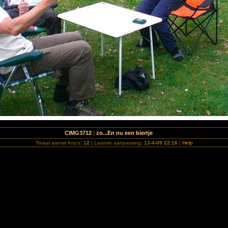
CIMG3712
|
zo...En nu een biertje
Totaal aantal foto's:
12
| Laatste aanpassing:
13-4-09 22:16
|
Help