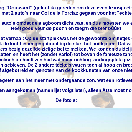
ing "Doussard" (geloof ik) gereden om deze even te inspecte
e met 2 auto's naar Col de la Forclaz gegaan voor het "echte
e auto's omdat de slagboom dicht was, en dus moesten we e
Héél goed veur de poot'n en teeg'n die bier-bûûk!
et verhaal: Op de startplek was het de gewoonte om netjes op 
e lucht in en ging direct bij de start het hoekje om. Dat we
nters bezig dezelfde zielige bel te melken. We konden duideli
zetten en heeft het (zonder vario!) tot boven de fameuze ta
ctisch en heeft zijn heil wat meer richting landingsplek ge
en gebleven. De 2 andere teckels waren toen al hoog en br
k ff afgeborreld en genoten van de kookkunsten van onze ni
gegeten aan het meer met ondergaande zon, wat een rotleven 
n aangekomen (namenlijst volgt later), alleen Atze moet 
De foto's: