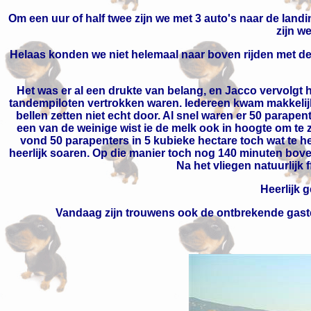
Om een uur of half twee zijn we met 3 auto's naar de land
zijn w
Helaas konden we niet helemaal naar boven rijden met d
Het was er al een drukte van belang, en Jacco vervolgt h
tandempiloten vertrokken waren. Iedereen kwam makkelijk d
bellen zetten niet echt door. Al snel waren er 50 parape
een van de weinige wist ie de melk ook in hoogte om te 
vond 50 parapenters in 5 kubieke hectare toch wat te he
heerlijk soaren. Op die manier toch nog 140 minuten bov
Na het vliegen natuurlij
Heerlijk 
Vandaag zijn trouwens ook de ontbrekende gaste