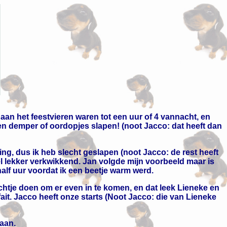
aan het feestvieren waren tot een uur of 4 vannacht, en
 een demper of oordopjes slapen! (noot Jacco: dat heeft dan
, dus ik heb slecht geslapen (noot Jacco: de rest heeft
l lekker verkwikkend. Jan volgde mijn voorbeeld maar is
f uur voordat ik een beetje warm werd.
htje doen om er even in te komen, en dat leek Lieneke en
ait. Jacco heeft onze starts (Noot Jacco: die van Lieneke
aan.