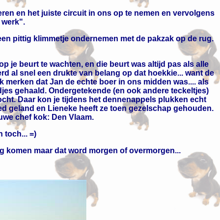
ren en het juiste circuit in ons op te nemen en vervolgens
 werk".
en pittig klimmetje ondernemen met de pakzak op de rug.
je beurt te wachten, en die beurt was altijd pas als alle
rd al snel een drukte van belang op dat hoekkie... want de
jk merken dat Jan de echte boer in ons midden was.... als
ndjes gehaald. Ondergetekende (en ook andere teckeltjes)
zocht. Daar kon je tijdens het dennenappels plukken echt
eed geland en Lieneke heeft ze toen gezelschap gehouden.
euwe chef kok: Den Vlaam.
toch... =)
nog komen maar dat word morgen of overmorgen...