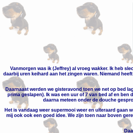
Vanmorgen was ik (Jeffrey) al vroeg wakker. Ik heb sle
daarbij uren keihard aan het zingen waren. Niemand heeft e
Daarnaast werden we gisteravond toen we net op bed lag
prima geslapen). Ik was een uur of 7 van bed af en ben
daarna meteen onder de douche gespron
Het is vandaag weer supermooi weer en uiteraard gaan we
mij ook ook een goed idee. We zijn toen naar boven gered
Daa