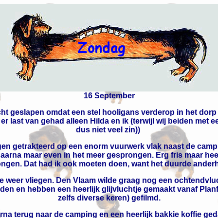
16 September
cht geslapen omdat een stel hooligans verderop in het dorp 
r last van gehad alleen Hilda en ik (terwijl wij beiden met
dus niet veel zin))
en getrakteerd op een enorm vuurwerk vlak naast de camping
 daarna maar even in het meer gesprongen. Erg fris maar hee
gen. Dat had ik ook moeten doen, want het duurde anderhal
 weer vliegen. Den Vlaam wilde graag nog een ochtendvluc
en en hebben een heerlijk glijvluchtje gemaakt vanaf Planf
zelfs diverse keren) gefilmd.
rna terug naar de camping en een heerlijk bakkie koffie ged